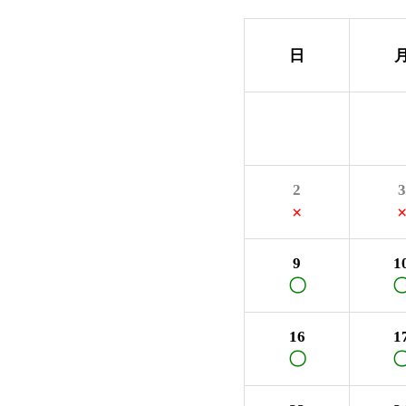
日
2
3
×
9
1
〇
16
1
〇