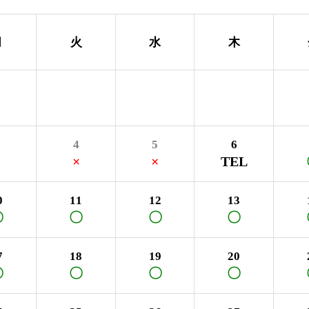
月
火
水
木
4
5
6
×
×
×
TEL
0
11
12
13
〇
〇
〇
〇
7
18
19
20
〇
〇
〇
〇