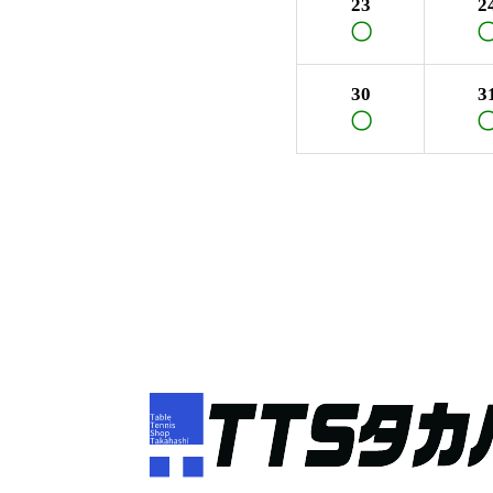
23
2
〇
30
3
〇