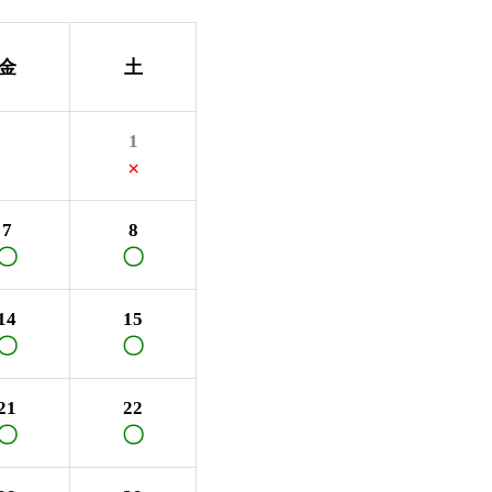
金
土
1
×
7
8
〇
〇
14
15
〇
〇
21
22
〇
〇