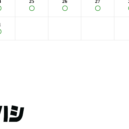
4
25
26
27
〇
〇
〇
〇
1
〇