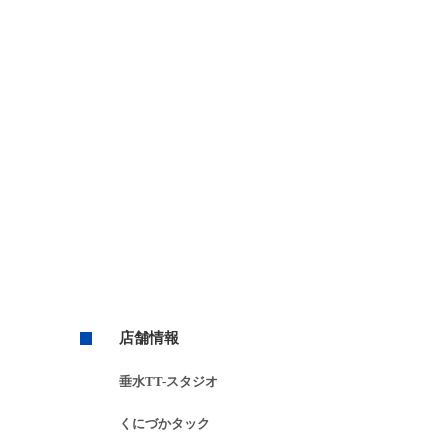
店舗情報
垂⽔TT-スタジオ
くにづかタック