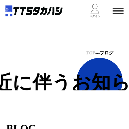
TOP
---ブログ
近に伴うお知ら
BLOG